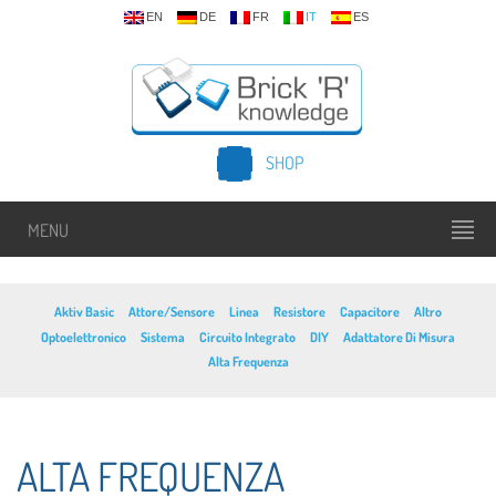
EN
DE
FR
IT
ES
SHOP
MENU
Aktiv Basic
Attore/Sensore
Linea
Resistore
Capacitore
Altro
Optoelettronico
Sistema
Circuito Integrato
DIY
Adattatore Di Misura
Alta Frequenza
ALTA FREQUENZA