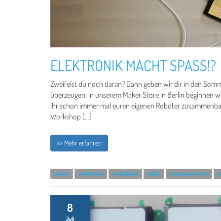
ELEKTRONIK MACHT SPASS!?
Zweifelst du noch daran? Dann geben wir dir in den Somme
überzeugen: in unserem Maker Store in Berlin beginnen
ihr schon immer mal euren eigenen Roboter zusammenbau
Workshop […]
>> Mehr erfahren
coding
elektronik
makeblock
mBot
programmieren
s
8
Juli