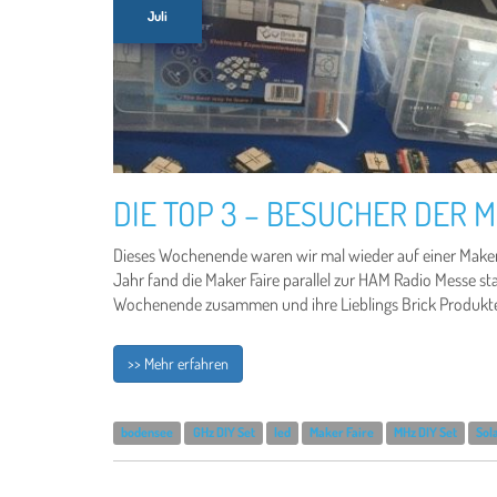
Juli
DIE TOP 3 – BESUCHER DER 
Dieses Wochenende waren wir mal wieder auf einer Maker F
Jahr fand die Maker Faire parallel zur HAM Radio Messe 
Wochenende zusammen und ihre Lieblings Brick Produkte 
>> Mehr erfahren
bodensee
GHz DIY Set
led
Maker Faire
MHz DIY Set
Sol