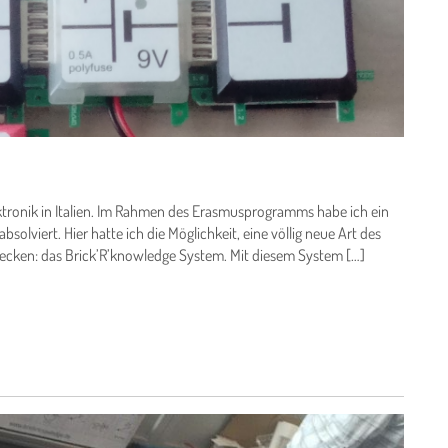
lektronik in Italien. Im Rahmen des Erasmusprogramms habe ich ein
solviert. Hier hatte ich die Möglichkeit, eine völlig neue Art des
decken: das Brick’R’knowledge System. Mit diesem System […]