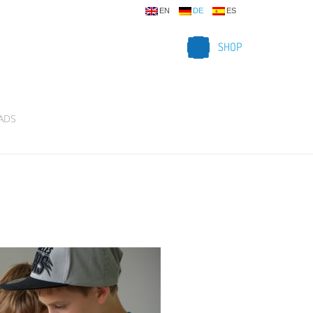
EN
DE
ES
SHOP
ADS