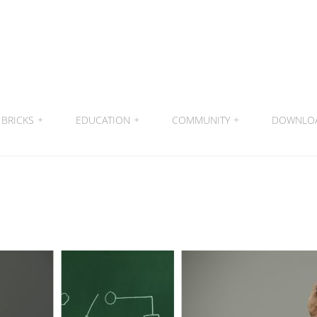
BRICKS
+
EDUCATION
+
COMMUNITY
+
DOWNLO