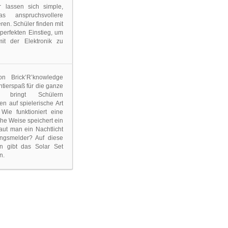
er lassen sich simple,
 anspruchsvollere
ren. Schüler finden mit
perfekten Einstieg, um
 mit der Elektronik zu
n Brick’R’knowledge
ntierspaß für die ganze
s bringt Schülern
n auf spielerische Art
Wie funktioniert eine
che Weise speichert ein
ut man ein Nachtlicht
ngsmelder? Auf diese
n gibt das Solar Set
n.