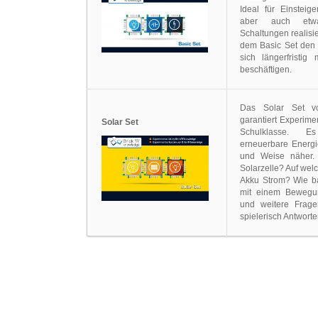
Ideal für Einsteig
aber auch etwas
Schaltungen realisie
dem Basic Set den 
sich längerfristig
beschäftigen.
Das Solar Set vo
garantiert Experime
Solar Set
Schulklasse. E
erneuerbare Energie
und Weise näher. 
Solarzelle? Auf wel
Akku Strom? Wie ba
mit einem Bewegu
und weitere Frage
spielerisch Antworte