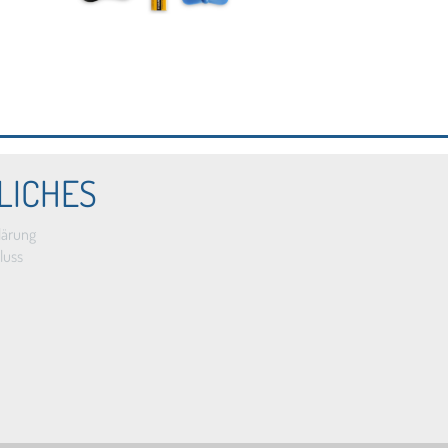
LICHES
lärung
luss