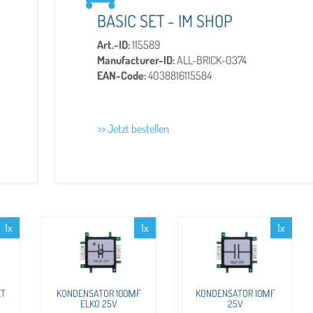
BASIC SET - IM SHOP
Art.-ID:
115589
Manufacturer-ID:
ALL-BRICK-0374
EAN-Code:
4038816115584
>> Jetzt bestellen
1x
1x
1x
ET
KONDENSATOR 100ΜF
KONDENSATOR 10ΜF
ELKO 25V
25V