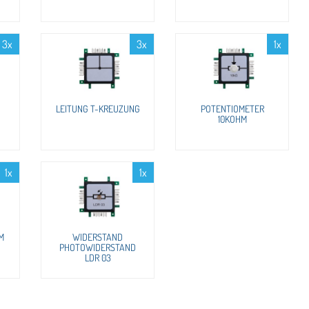
3x
3x
1x
LEITUNG T-KREUZUNG
POTENTIOMETER
10KOHM
1x
1x
M
WIDERSTAND
PHOTOWIDERSTAND
LDR 03