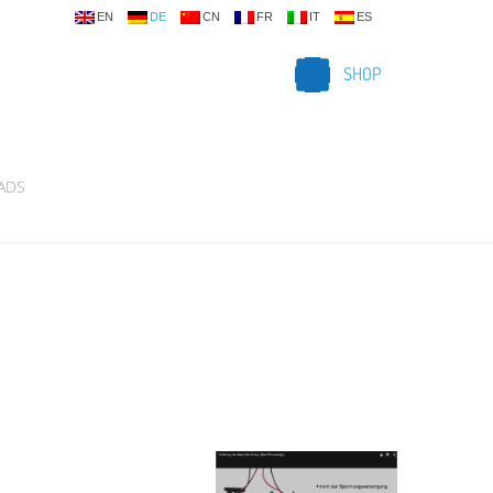
EN
DE
CN
FR
IT
ES
SHOP
ADS