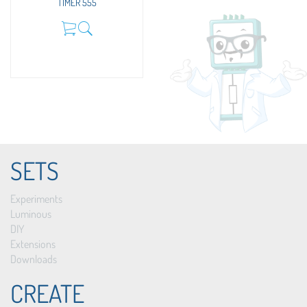
TIMER 555
SETS
Experiments
Luminous
DIY
Extensions
Downloads
CREATE