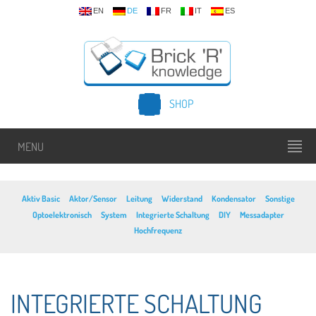
EN
DE
FR
IT
ES
SHOP
MENU
Aktiv Basic
Aktor/Sensor
Leitung
Widerstand
Kondensator
Sonstige
Optoelektronisch
System
Integrierte Schaltung
DIY
Messadapter
Hochfrequenz
INTEGRIERTE SCHALTUNG