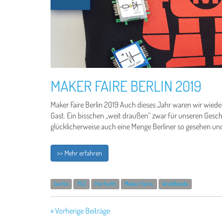
MAKER FAIRE BERLIN 2019
Maker Faire Berlin 2019 Auch dieses Jahr waren wir wieder
Gast. Ein bisschen „weit draußen“ zwar für unseren Gesc
glücklicherweise auch eine Menge Berliner so gesehen und 
>> Mehr erfahren
berlin
FEZ
Herfurth
Maker Faire
Wuhlheide
« Vorherige Beiträge