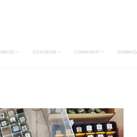
BRICKS
+
EDUCATION
+
COMMUNITY
+
DOWNLO