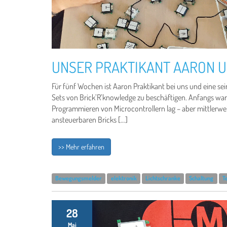
UNSER PRAKTIKANT AARON U
Für fünf Wochen ist Aaron Praktikant bei uns und eine se
Sets von Brick’R’knowledge zu beschäftigen. Anfangs war
Programmieren von Microcontrollern lag – aber mittlerweil
ansteuerbaren Bricks […]
>> Mehr erfahren
Bewegungsmelder
elektronik
Lichtschranke
Schaltung
T
28
Mai