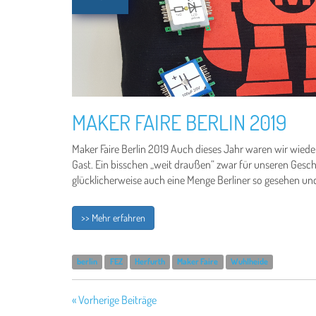
MAKER FAIRE BERLIN 2019
Maker Faire Berlin 2019 Auch dieses Jahr waren wir wieder
Gast. Ein bisschen „weit draußen“ zwar für unseren Gesc
glücklicherweise auch eine Menge Berliner so gesehen und 
>> Mehr erfahren
berlin
FEZ
Herfurth
Maker Faire
Wuhlheide
« Vorherige Beiträge