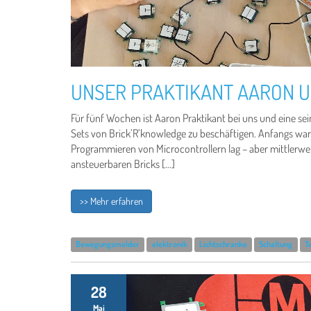
UNSER PRAKTIKANT AARON U
Für fünf Wochen ist Aaron Praktikant bei uns und eine se
Sets von Brick’R’knowledge zu beschäftigen. Anfangs war
Programmieren von Microcontrollern lag – aber mittlerweil
ansteuerbaren Bricks […]
>> Mehr erfahren
Bewegungsmelder
elektronik
Lichtschranke
Schaltung
T
28
Mai