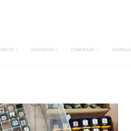
BRICKS
+
EDUCATION
+
COMMUNITY
+
DOWNLO