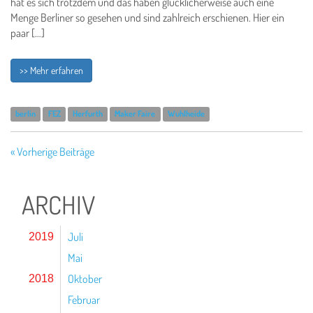
hat es sich trotzdem und das haben glücklicherweise auch eine
Menge Berliner so gesehen und sind zahlreich erschienen. Hier ein
paar […]
>> Mehr erfahren
berlin
FEZ
Herfurth
Maker Faire
Wuhlheide
« Vorherige Beiträge
ARCHIV
Juli
2019
Mai
Oktober
2018
Februar