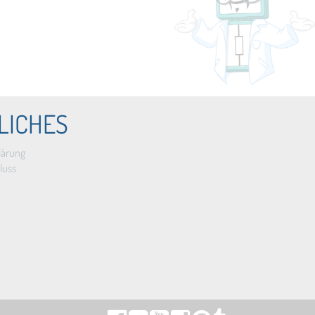
LICHES
lärung
luss