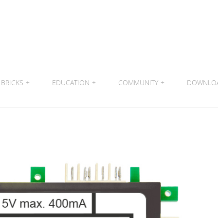
BRICKS
+
EDUCATION
+
COMMUNITY
+
DOWNLO