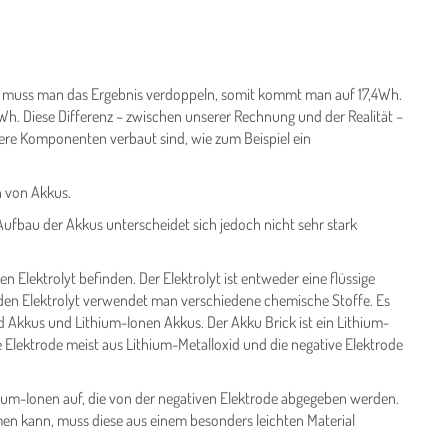
, muss man das Ergebnis verdoppeln, somit kommt man auf 17,4Wh.
Wh. Diese Differenz – zwischen unserer Rechnung und der Realität –
ere Komponenten verbaut sind, wie zum Beispiel ein
n von Akkus.
ufbau der Akkus unterscheidet sich jedoch nicht sehr stark
en Elektrolyt befinden. Der Elektrolyt ist entweder eine fl­üssige
nd den Elektrolyt verwendet man verschiedene chemische Stoffe. Es
d Akkus und Lithium-Ionen Akkus. Der Akku Brick ist ein Lithium-
 Elektrode meist aus Lithium-Metalloxid und die negative Elektrode
ium-Ionen auf, die von der negativen Elektrode abgegeben werden.
men kann, muss diese aus einem besonders leichten Material