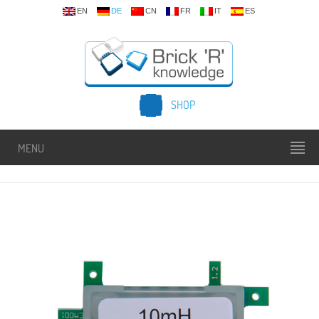
EN
DE
CN
FR
IT
ES
SHOP
MENU