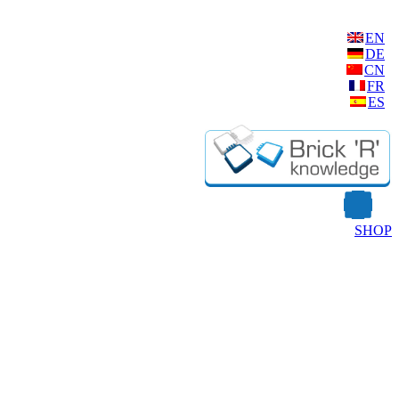
EN
DE
CN
FR
ES
SHOP