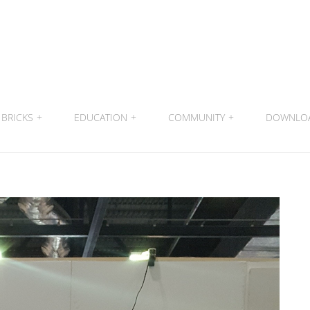
BRICKS
+
EDUCATION
+
COMMUNITY
+
DOWNLO